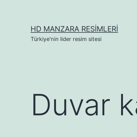
İçeriğe
geç
HD MANZARA RESIMLERI
Türkiye'nin lider resim sitesi
Duvar k