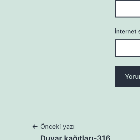
İnternet s
Yazı
Önceki yazı
Duvar kağıtları-316