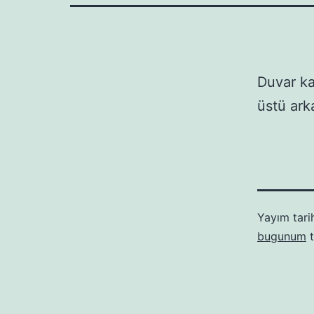
Duvar ka
üstü ark
Yayım tari
bugunum
t