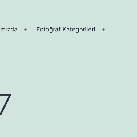
ımızda
Fotoğraf Kategorileri
Menüyü
Menüyü
aç
aç
7