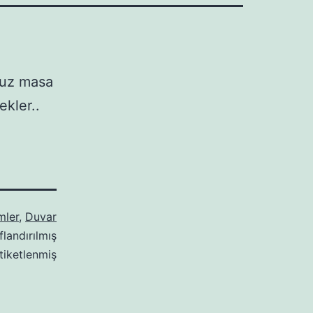
muz masa
ekler..
mler
,
Duvar
flandırılmış
tiketlenmiş