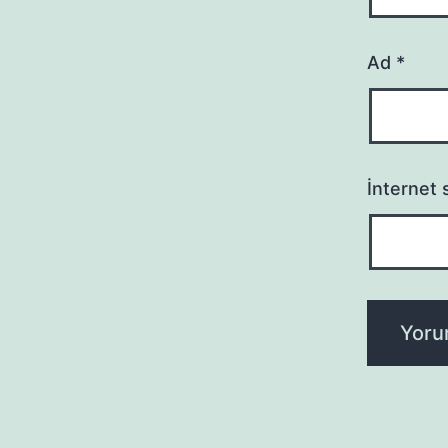
Ad
*
İnternet s