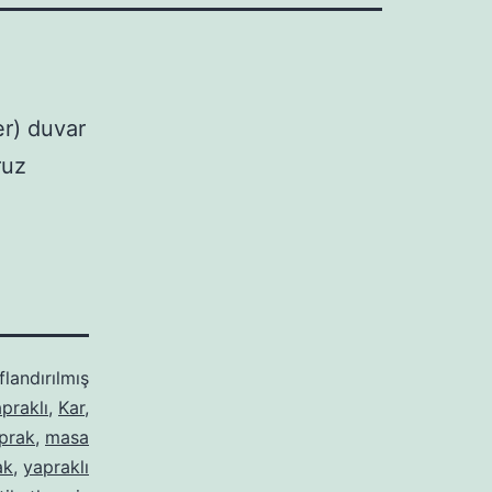
er) duvar
ruz
flandırılmış
praklı
,
Kar
,
aprak
,
masa
ak
,
yapraklı