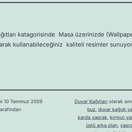
ğıtları katagorisinde Masa üzerinizde (Wallpap
larak kullanabileceğiniz kaliteli resimler sunuyo
hi
10 Temmuz 2009
Duvar Kağıtları
olarak sını
arafından
buz
,
duvar kağıdı ya
karda yaprak
,
kırmızı y
üstü arka plan
,
yapr