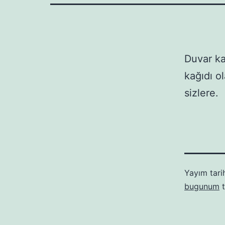
Duvar ka
kağıdı o
sizlere.
Yayım tari
bugunum
t