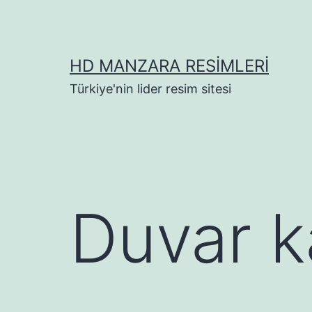
İçeriğe
geç
HD MANZARA RESIMLERI
Türkiye'nin lider resim sitesi
Duvar k