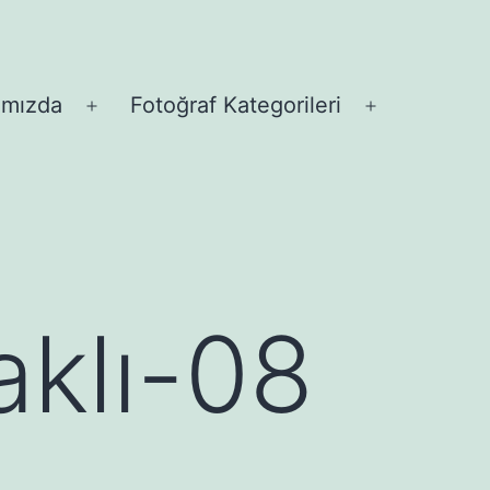
ımızda
Fotoğraf Kategorileri
Menüyü
Menüyü
aç
aç
aklı-08