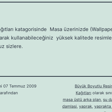
ğıtları katagorisinde Masa üzerinizde (Wallpap
larak kullanabileceğiniz yüksek kalitede resimle
z sizlere.
hi
07 Temmuz 2009
Büyük Boyutlu Resi
arafından
Kağıtları
olarak sını
masa üstü arka plan
,
su d
damlasi
,
yaprak
,
yaprakta