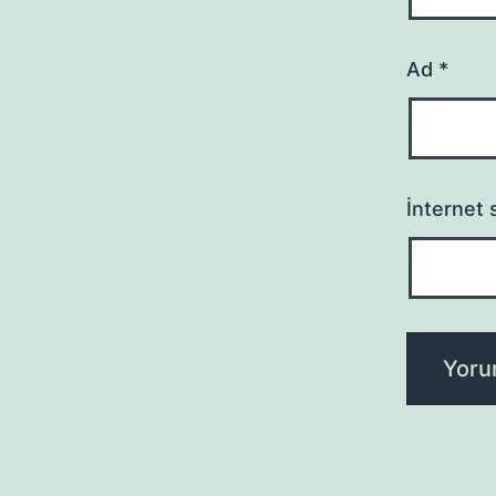
Ad
*
İnternet s