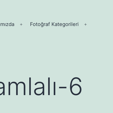
ımızda
Fotoğraf Kategorileri
Menüyü
Menüyü
aç
aç
amlalı-6