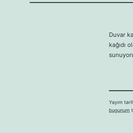
Duvar ka
kağıdı o
sunuyoru
Yayım tari
bugunum
t