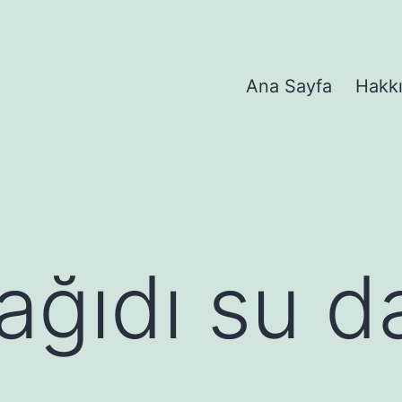
Ana Sayfa
Hakk
ağıdı su d