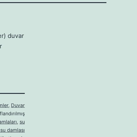
er) duvar
r
mler
,
Duvar
flandırılmış
amlaları
,
su
 su damlası