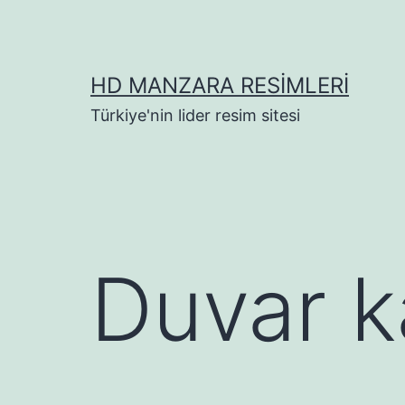
İçeriğe
geç
HD MANZARA RESIMLERI
Türkiye'nin lider resim sitesi
Duvar k