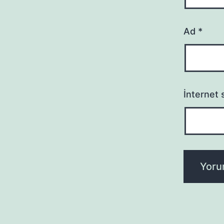
Ad
*
İnternet s