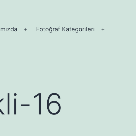
ımızda
Fotoğraf Kategorileri
Menüyü
Menüyü
aç
aç
li-16