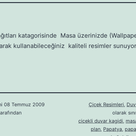
ğıtları katagorisinde Masa üzerinizde (Wallpap
larak kullanabileceğiniz kaliteli resimler sunuyo
hi
08 Temmuz 2009
Çiçek Resimleri
,
Duva
arafından
olarak sını
cicekli duvar kagidi
,
masa
plan
,
Papatya
,
papa