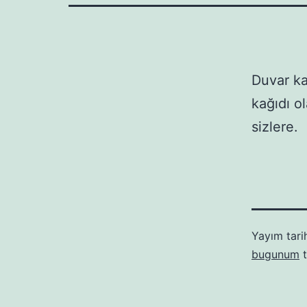
Duvar ka
kağıdı o
sizlere.
Yayım tari
bugunum
t