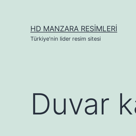
İçeriğe
geç
HD MANZARA RESIMLERI
Türkiye'nin lider resim sitesi
Duvar k