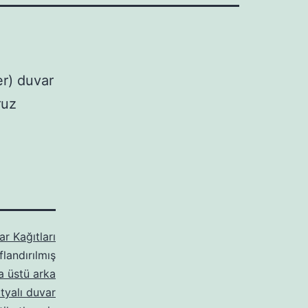
er) duvar
ruz
r Kağıtları
flandırılmış
 üstü arka
tyalı duvar