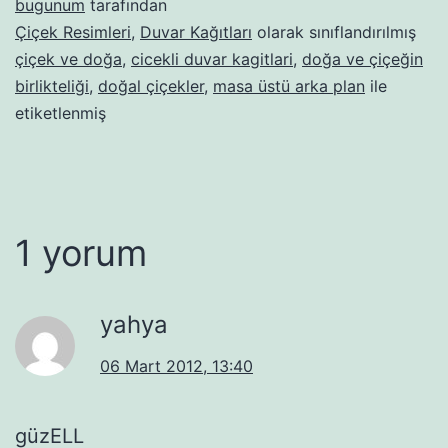
bugunum
tarafından
Çiçek Resimleri
,
Duvar Kağıtları
olarak sınıflandırılmış
çiçek ve doğa
,
cicekli duvar kagitlari
,
doğa ve çiçeğin
birlikteliği
,
doğal çiçekler
,
masa üstü arka plan
ile
etiketlenmiş
1 yorum
yahya
06 Mart 2012, 13:40
güzELL