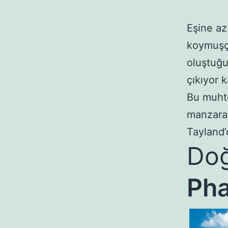
Eşine az 
koymuşça
oluştuğu
çıkıyor k
Bu muht
manzaras
Tayland’
Doğ
Ph