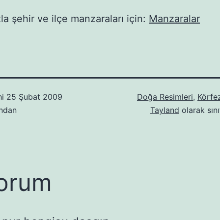
la şehir ve ilçe manzaraları için:
Manzaralar
hi
25 Şubat 2009
Doğa Resimleri
,
Körfe
ından
Tayland
olarak sını
orum