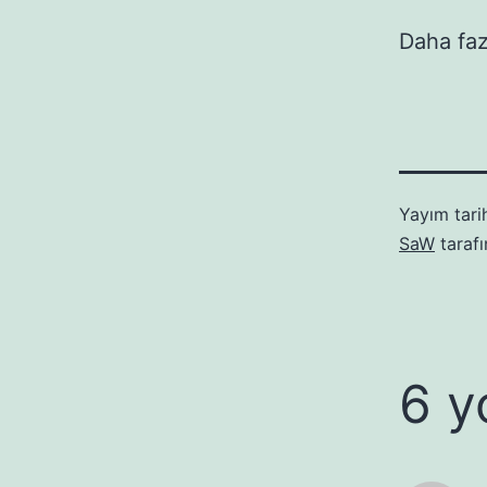
Daha faz
Yayım tari
SaW
taraf
6 y