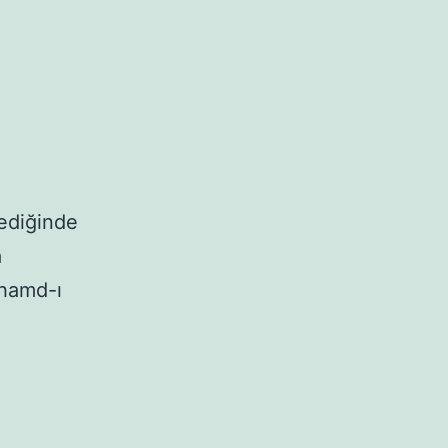
lediğinde
a
 hamd-ı