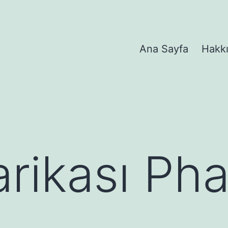
Ana Sayfa
Hakk
rikası Ph