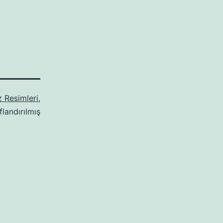
z Resimleri
,
flandırılmış