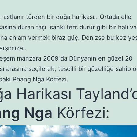
rastlanır türden bir doğa harikası.. Ortada elle
sına duran taşı sanki ters durur gibi bir hali var
na anlam vermek biraz güç. Denizse bu kez yeş
arşımıza..
eşem manzara 2009 da Dünyanın en güzel 20
ı arasına seçilerek, tescilli bir güzelliğe sahip 
daki Phang Nga Körfezi.
a Harikası Tayland’
ang Nga
Körfezi: