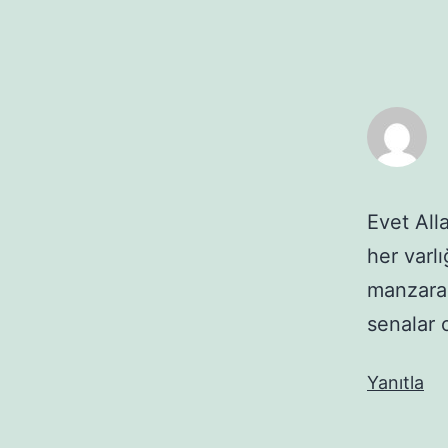
Evet All
her varl
manzaras
senalar 
Yanıtla