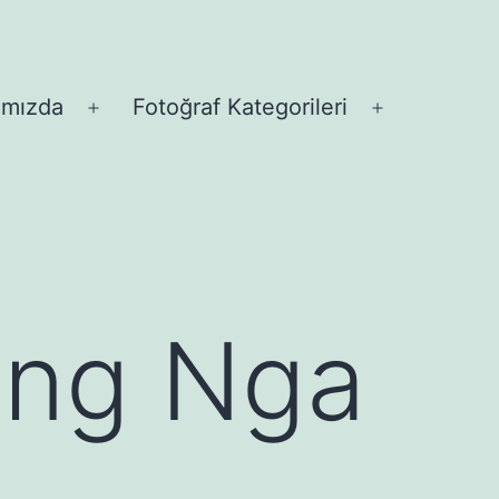
ımızda
Fotoğraf Kategorileri
Menüyü
Menüyü
aç
aç
ang Nga