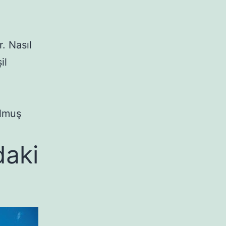
. Nasıl
il
olmuş
daki