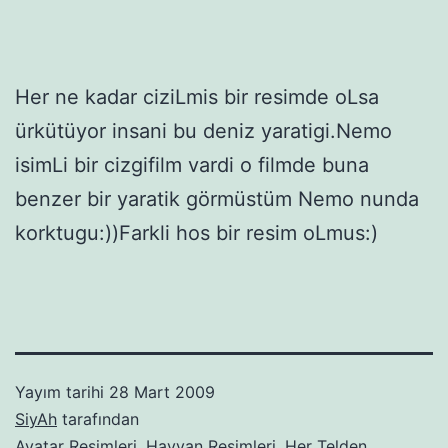
Her ne kadar ciziLmis bir resimde oLsa
ürkütüyor insani bu deniz yaratigi.Nemo
isimLi bir cizgifilm vardi o filmde buna
benzer bir yaratik görmüstüm Nemo nunda
korktugu:))Farkli hos bir resim oLmus:)
Yayım tarihi
28 Mart 2009
SiyAh
tarafından
Avatar Resimleri
,
Hayvan Resimleri
,
Her Telden