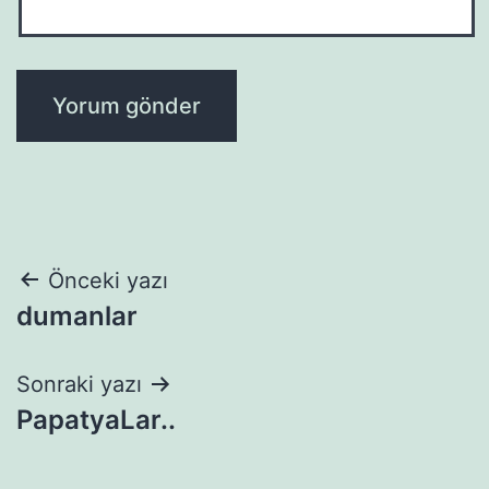
Yazı
Önceki yazı
dumanlar
gezinmesi
Sonraki yazı
PapatyaLar..