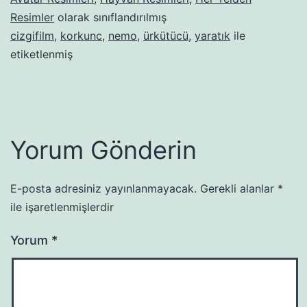
Resimler
olarak sınıflandırılmış
cizgifilm
,
korkunc
,
nemo
,
ürkütücü
,
yaratık
ile
etiketlenmiş
Yorum Gönderin
E-posta adresiniz yayınlanmayacak.
Gerekli alanlar
*
ile işaretlenmişlerdir
Yorum
*