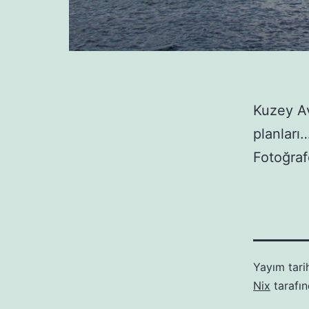
Kuzey Av
planları
Fotoğraf
Yayım tari
Nix
tarafı