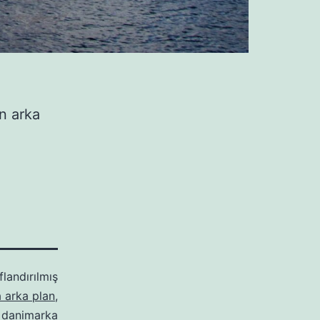
n arka
flandırılmış
 arka plan
,
,
danimarka