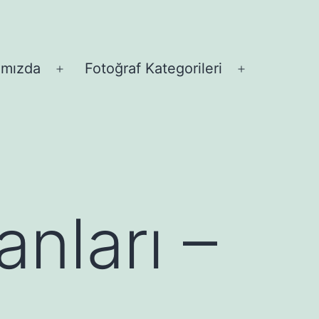
ımızda
Fotoğraf Kategorileri
Menüyü
Menüyü
aç
aç
nları –