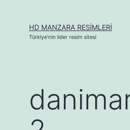
İçeriğe
geç
HD MANZARA RESIMLERI
Türkiye'nin lider resim sitesi
danimar
2