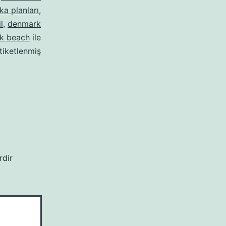
ka planları
,
l
,
denmark
k beach
ile
tiketlenmiş
rdir