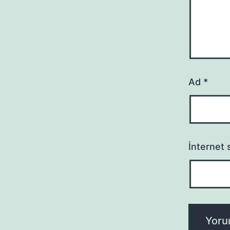
Ad
*
İnternet s