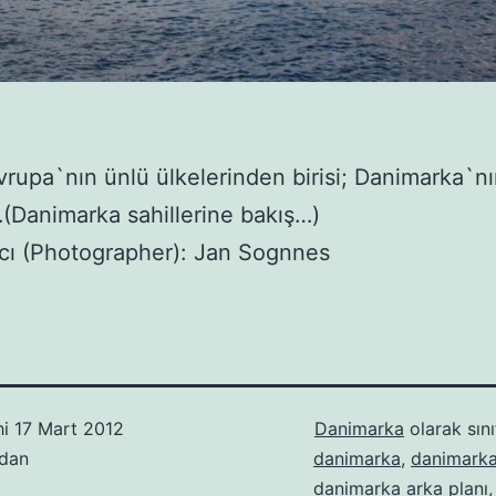
rupa`nın ünlü ülkelerinden birisi; Danimarka`nı
…(Danimarka sahillerine bakış…)
cı (Photographer): Jan Sognnes
hi
17 Mart 2012
Danimarka
olarak sını
ndan
danimarka
,
danimarka
danimarka arka planı