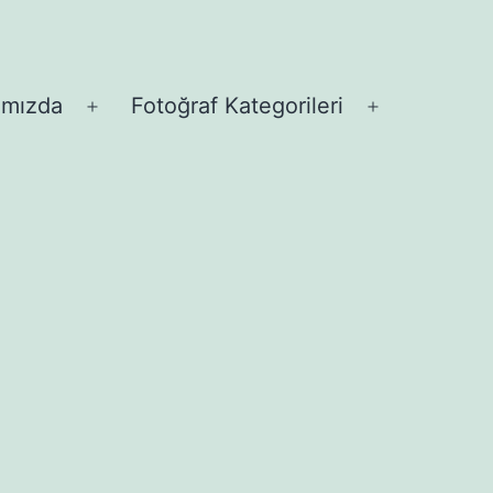
ımızda
Fotoğraf Kategorileri
Menüyü
Menüyü
aç
aç