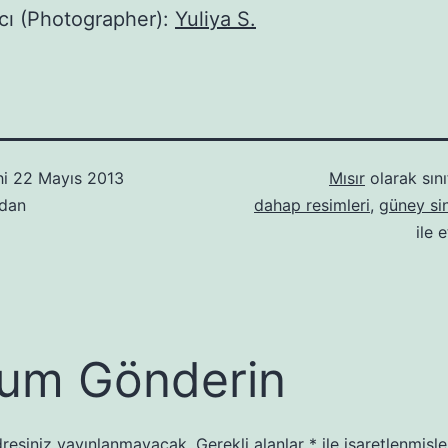
cı (Photographer):
Yuliya S.
hi
22 Mayıs 2013
Mısır
olarak sını
ndan
dahap resimleri
,
güney sin
ile 
um Gönderin
resiniz yayınlanmayacak.
Gerekli alanlar
*
ile işaretlenmişle