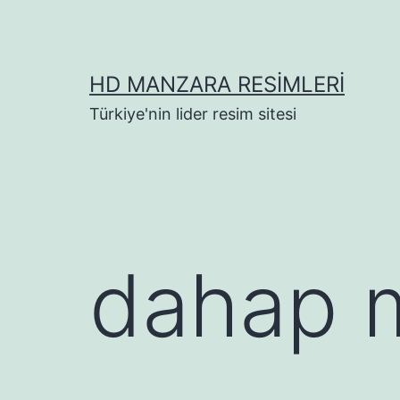
İçeriğe
geç
HD MANZARA RESIMLERI
Türkiye'nin lider resim sitesi
dahap 