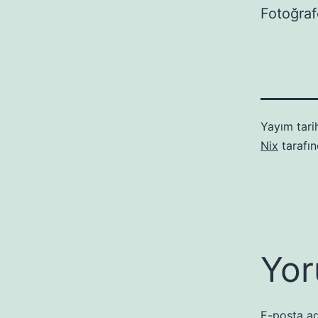
Fotoğraf
Yayım tari
Nix
tarafı
Yor
E-posta ad