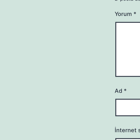
Yorum
*
Ad
*
İnternet s