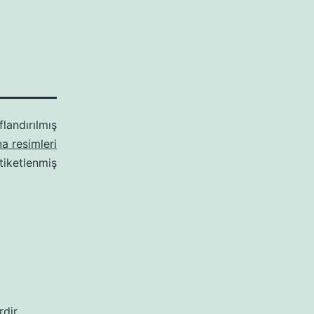
flandırılmış
a resimleri
etiketlenmiş
rdir