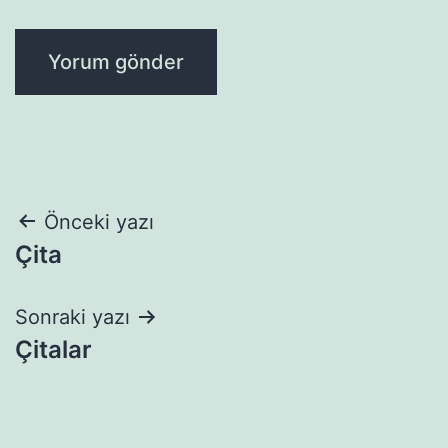
Yazı
Önceki yazı
Çita
gezinmesi
Sonraki yazı
Çitalar