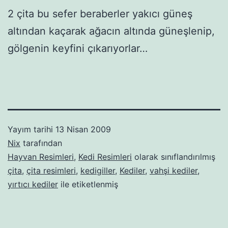
2 çita bu sefer beraberler yakıcı güneş
altından kaçarak ağacın altında güneşlenip,
gölgenin keyfini çıkarıyorlar…
Yayım tarihi
13 Nisan 2009
Nix
tarafından
Hayvan Resimleri
,
Kedi Resimleri
olarak sınıflandırılmış
çita
,
çita resimleri
,
kedigiller
,
Kediler
,
vahşi kediler
,
yırtıcı kediler
ile etiketlenmiş