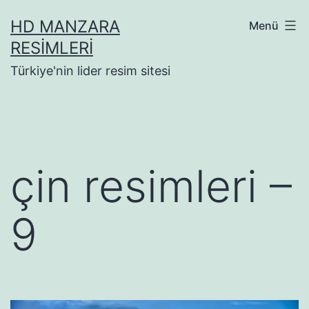
İçeriğe
HD MANZARA
Menü
geç
RESIMLERI
Türkiye'nin lider resim sitesi
çin resimleri –
9