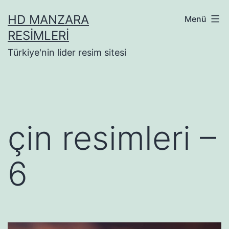
İçeriğe
HD MANZARA
Menü
geç
RESIMLERI
Türkiye'nin lider resim sitesi
çin resimleri –
6