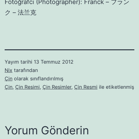
Fotoğrafcı (Photographer): Franck – フラン
ク – 法兰克
Yayım tarihi
13 Temmuz 2012
Nix
tarafından
Çin
olarak sınıflandırılmış
Çin
,
Çin Resimi
,
Çin Resimler
,
Çin Resmi
ile etiketlenmiş
Yorum Gönderin