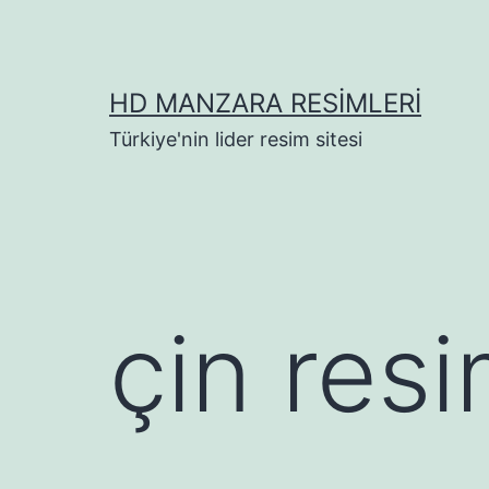
İçeriğe
geç
HD MANZARA RESIMLERI
Türkiye'nin lider resim sitesi
çin resi