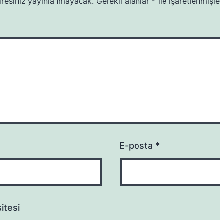
resiniz yayınlanmayacak.
Gerekli alanlar
*
ile işaretlenmişle
E-posta
*
itesi