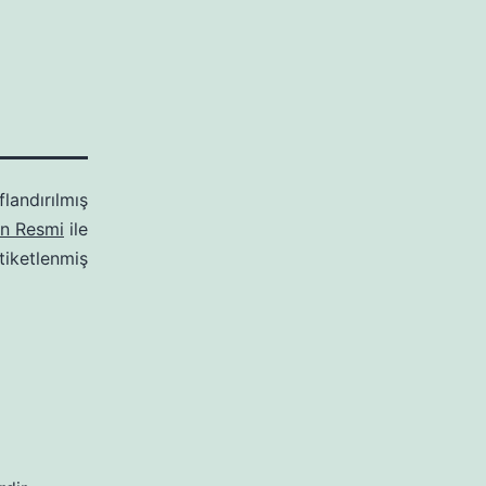
flandırılmış
in Resmi
ile
tiketlenmiş