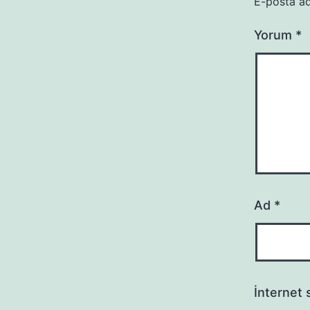
E-posta ad
Yorum
*
Ad
*
İnternet s