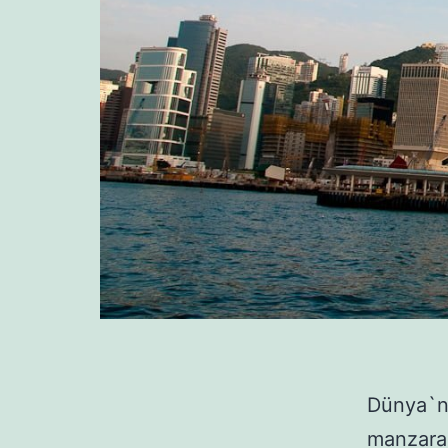
Dünya`nı
manzaral