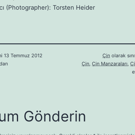
cı (Photographer): Torsten Heider
hi
13 Temmuz 2012
Çin
olarak sını
ndan
Çin
,
Çin Manzaraları
,
Ç
e
um Gönderin