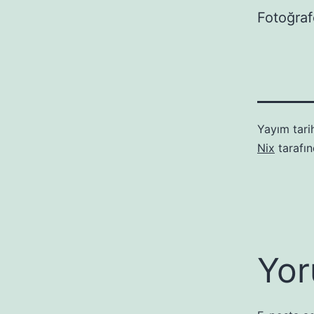
Fotoğraf
Yayım tari
Nix
tarafı
Yor