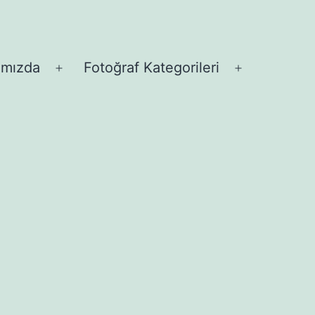
ımızda
Fotoğraf Kategorileri
Menüyü
Menüyü
aç
aç