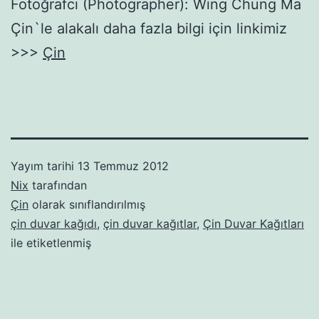
Fotoğrafcı (Photographer): Wing Chung Ma
Çin`le alakalı daha fazla bilgi için linkimiz
>>>
Çin
Yayım tarihi
13 Temmuz 2012
Nix
tarafından
Çin
olarak sınıflandırılmış
çin duvar kağıdı
,
çin duvar kağıtlar
,
Çin Duvar Kağıtları
ile etiketlenmiş