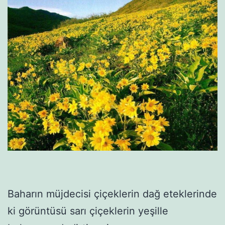
Baharın müjdecisi çiçeklerin dağ eteklerinde
ki görüntüsü sarı çiçeklerin yeşille