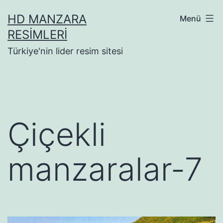
İçeriğe
HD MANZARA
Menü
geç
RESIMLERI
Türkiye'nin lider resim sitesi
Çiçekli
manzaralar-7