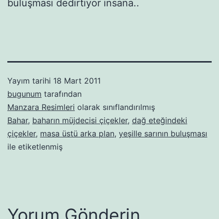
buluşması dedirtiyor insana..
Yayım tarihi
18 Mart 2011
bugunum
tarafından
Manzara Resimleri
olarak sınıflandırılmış
Bahar
,
baharın müjdecisi çiçekler
,
dağ eteğindeki
çiçekler
,
masa üstü arka plan
,
yeşille sarının buluşması
ile etiketlenmiş
Yorum Gönderin