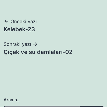
Yazı
Önceki yazı
Kelebek-23
gezinmesi
Sonraki yazı
Çiçek ve su damlaları-02
Arama…