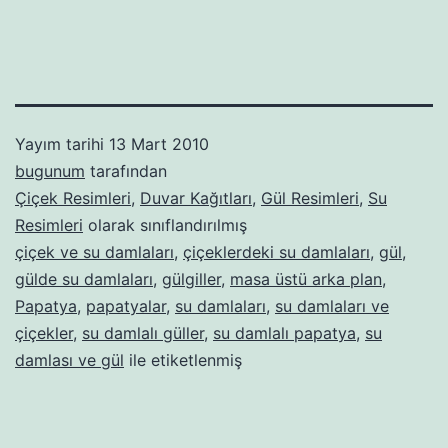
Yayım tarihi
13 Mart 2010
bugunum
tarafından
Çiçek Resimleri
,
Duvar Kağıtları
,
Gül Resimleri
,
Su
Resimleri
olarak sınıflandırılmış
çiçek ve su damlaları
,
çiçeklerdeki su damlaları
,
gül
,
gülde su damlaları
,
gülgiller
,
masa üstü arka plan
,
Papatya
,
papatyalar
,
su damlaları
,
su damlaları ve
çiçekler
,
su damlalı güller
,
su damlalı papatya
,
su
damlası ve gül
ile etiketlenmiş