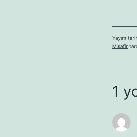
Yayım tari
Misafir
tar
1 y