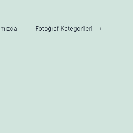
ımızda
Fotoğraf Kategorileri
Menüyü
Menüyü
aç
aç