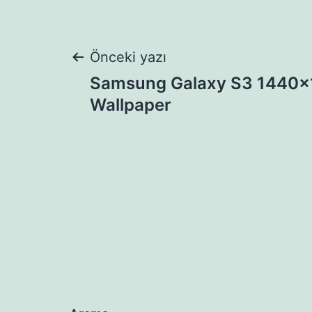
Yazı
Önceki yazı
Samsung Galaxy S3 1440×
gezinmesi
Wallpaper