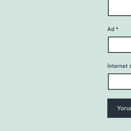
Ad
*
İnternet s