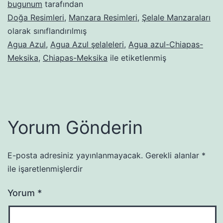
bugunum
tarafından
Doğa Resimleri
,
Manzara Resimleri
,
Şelale Manzaraları
olarak sınıflandırılmış
Agua Azul
,
Agua Azul şelaleleri
,
Agua azul-Chiapas-
Meksika
,
Chiapas-Meksika
ile etiketlenmiş
Yorum Gönderin
E-posta adresiniz yayınlanmayacak.
Gerekli alanlar
*
ile işaretlenmişlerdir
Yorum
*