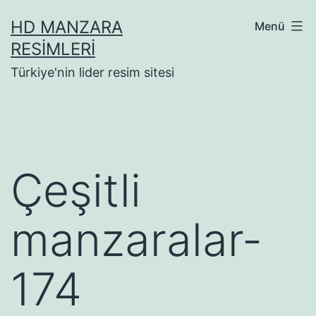
İçeriğe
HD MANZARA
Menü
geç
RESIMLERI
Türkiye'nin lider resim sitesi
Çeşitli
manzaralar-
174