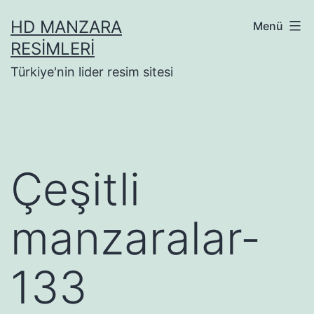
İçeriğe
HD MANZARA
Menü
geç
RESIMLERI
Türkiye'nin lider resim sitesi
Çeşitli
manzaralar-
133