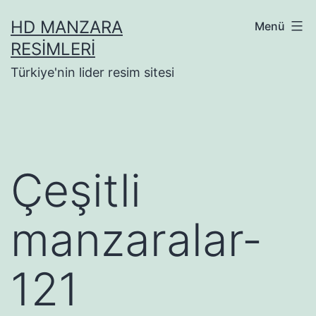
İçeriğe
HD MANZARA
Menü
geç
RESIMLERI
Türkiye'nin lider resim sitesi
Çeşitli
manzaralar-
121