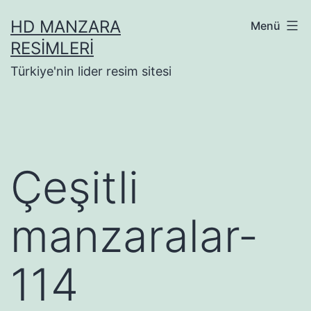
İçeriğe
HD MANZARA
Menü
geç
RESIMLERI
Türkiye'nin lider resim sitesi
Çeşitli
manzaralar-
114