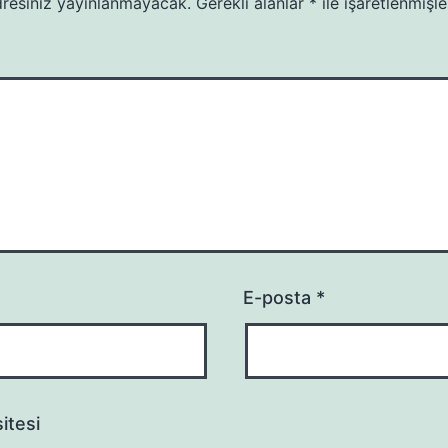
resiniz yayınlanmayacak.
Gerekli alanlar
*
ile işaretlenmişle
E-posta
*
itesi