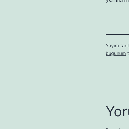
Yayım tari
bugunum
t
Yor