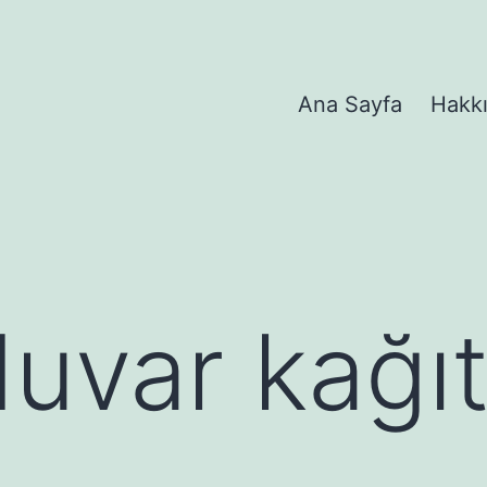
Ana Sayfa
Hakk
duvar kağı