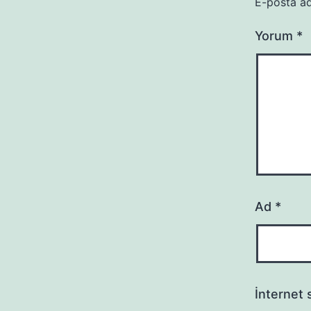
E-posta ad
Yorum
*
Ad
*
İnternet s