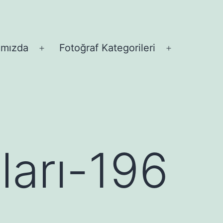
ımızda
Fotoğraf Kategorileri
Menüyü
Menüyü
aç
aç
tları-196