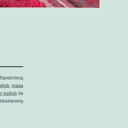
flandırılmış
ağıdı
,
masa
ar kağıdı
ile
tiketlenmiş