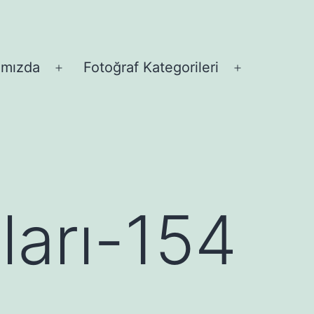
ımızda
Fotoğraf Kategorileri
Menüyü
Menüyü
aç
aç
tları-154