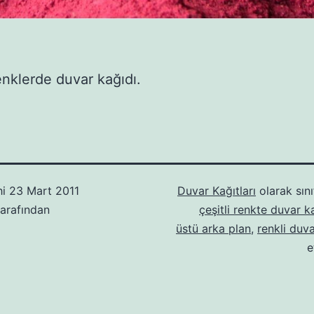
renklerde duvar kağıdı.
hi
23 Mart 2011
Duvar Kağıtları
olarak sını
arafından
çeşitli renkte duvar k
üstü arka plan
,
renkli duv
e