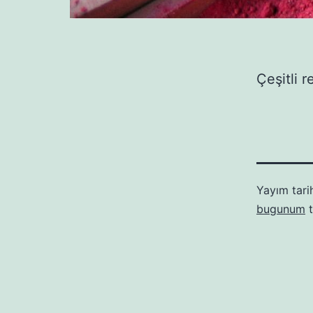
Çeşitli 
Yayım tari
bugunum
t