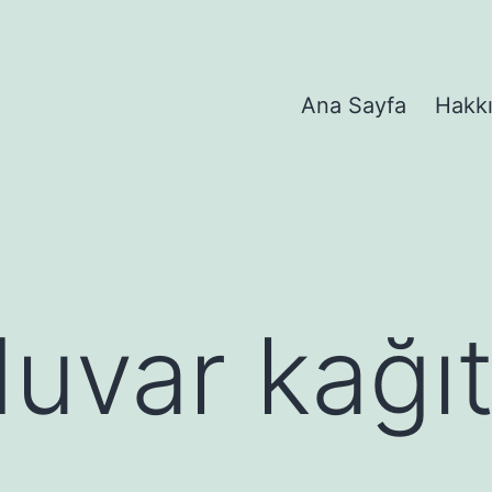
Ana Sayfa
Hakk
duvar kağı