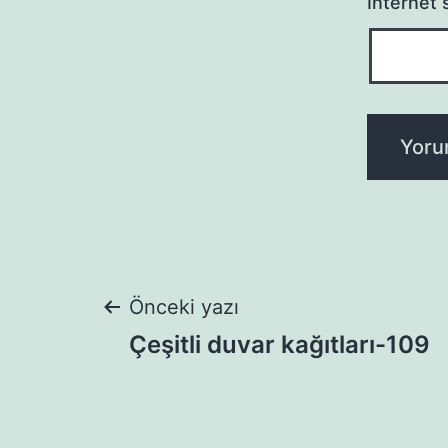
İnternet s
Yazı
Önceki yazı
Çeşitli duvar kağıtları-109
gezinmesi