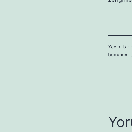
Yayım tari
bugunum
t
Yor