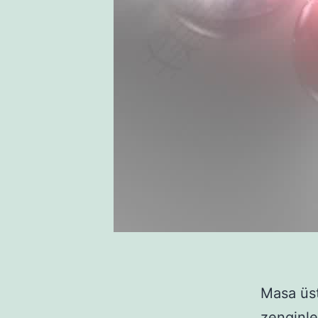
Masa üstü
zenginl