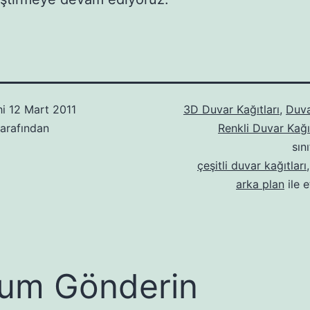
hi
12 Mart 2011
3D Duvar Kağıtları
,
Duva
arafından
Renkli Duvar Kağıt
sın
çeşitli duvar kağıtları
arka plan
ile e
um Gönderin