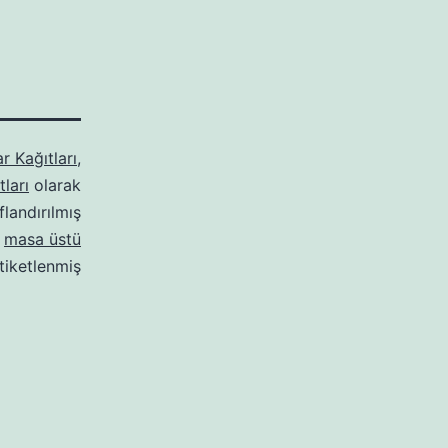
r Kağıtları
,
ları
olarak
ıflandırılmış
,
masa üstü
tiketlenmiş