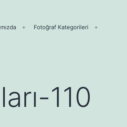
ımızda
Fotoğraf Kategorileri
Menüyü
Menüyü
aç
aç
ları-110