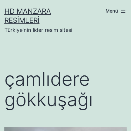
İçeriğe
HD MANZARA
Menü
geç
RESIMLERI
Türkiye'nin lider resim sitesi
çamlıdere
gökkuşağı