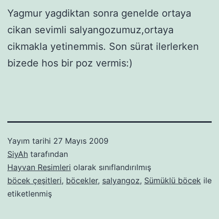
Yagmur yagdiktan sonra genelde ortaya
cikan sevimli salyangozumuz,ortaya
cikmakla yetinemmis. Son sürat ilerlerken
bizede hos bir poz vermis:)
Yayım tarihi
27 Mayıs 2009
SiyAh
tarafından
Hayvan Resimleri
olarak sınıflandırılmış
böcek çeşitleri
,
böcekler
,
salyangoz
,
Sümüklü böcek
ile
etiketlenmiş