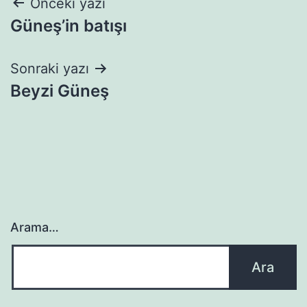
Yazı
Önceki yazı
Güneş’in batışı
gezinmesi
Sonraki yazı
Beyzi Güneş
Arama…