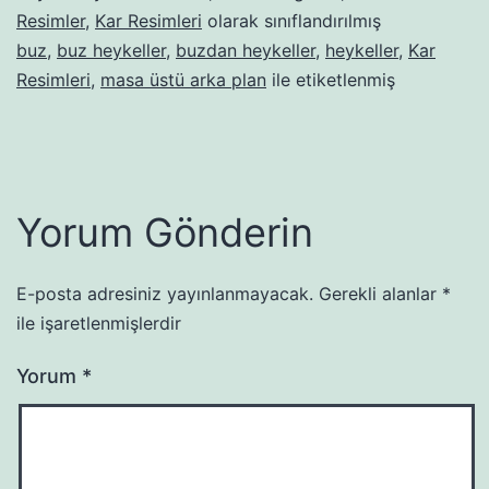
Resimler
,
Kar Resimleri
olarak sınıflandırılmış
buz
,
buz heykeller
,
buzdan heykeller
,
heykeller
,
Kar
Resimleri
,
masa üstü arka plan
ile etiketlenmiş
Yorum Gönderin
E-posta adresiniz yayınlanmayacak.
Gerekli alanlar
*
ile işaretlenmişlerdir
Yorum
*