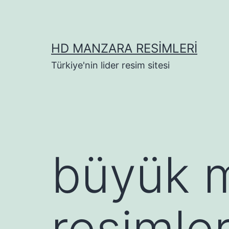
İçeriğe
geç
HD MANZARA RESIMLERI
Türkiye'nin lider resim sitesi
büyük m
resimler