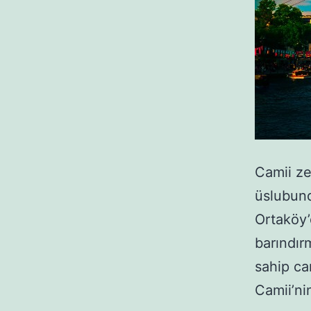
Camii ze
üslubund
Ortaköy’
barındır
sahip ca
Camii’nin