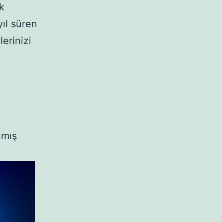
k
ıl süren
erinizi
nmış