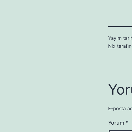
Yayım tari
Nix
tarafı
Yor
E-posta ad
Yorum
*