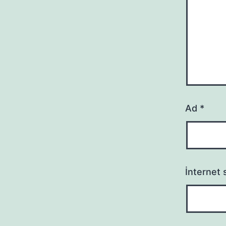
Ad
*
İnternet s