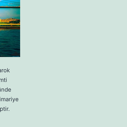
arok
mti
tünde
mimariye
tir.