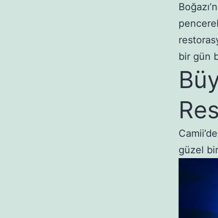
Boğazı’n
pencerel
restoras
bir gün 
Büy
Res
Camii’de
güzel bi