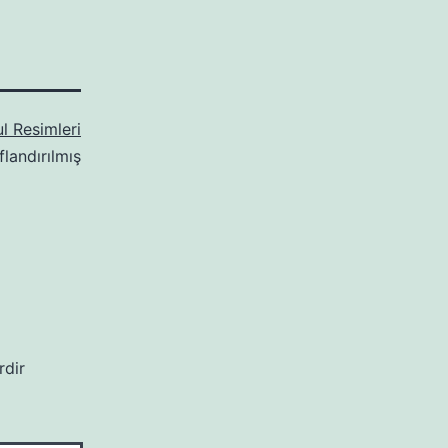
ul Resimleri
flandırılmış
rdir