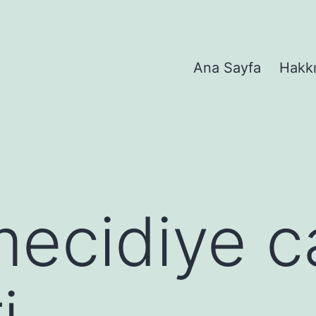
Ana Sayfa
Hakk
ecidiye c
i