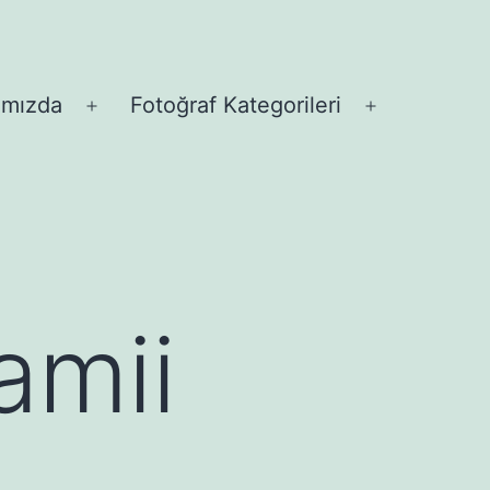
ımızda
Fotoğraf Kategorileri
Menüyü
Menüyü
aç
aç
amii