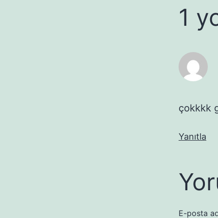
1 y
çokkkk g
Yanıtla
Yor
E-posta ad