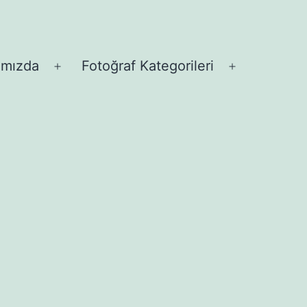
ımızda
Fotoğraf Kategorileri
Menüyü
Menüyü
aç
aç