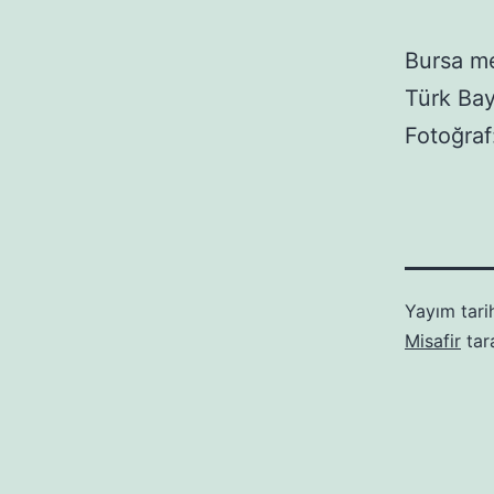
Bursa me
Türk Bay
Fotoğra
Yayım tari
Misafir
tar