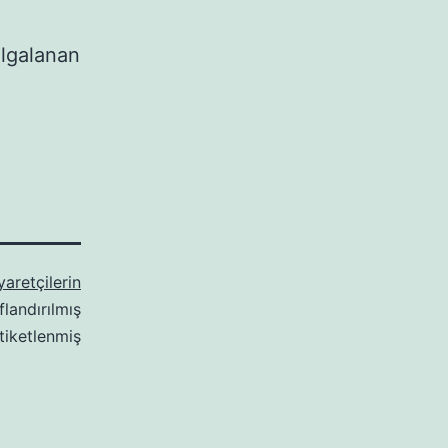
algalanan
yaretçilerin
flandırılmış
tiketlenmiş