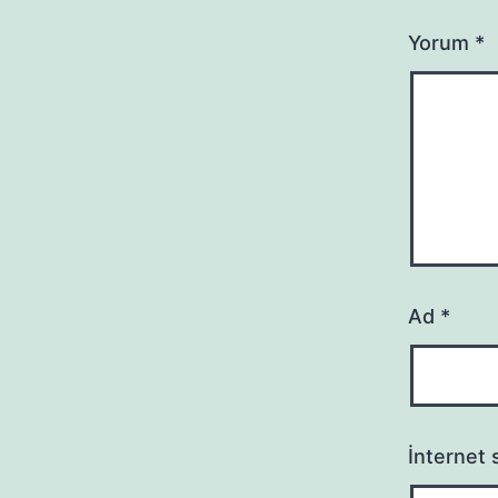
Yorum
*
Ad
*
İnternet s