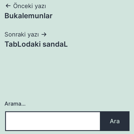
Yazı
Önceki yazı
Bukalemunlar
gezinmesi
Sonraki yazı
TabLodaki sandaL
Arama…