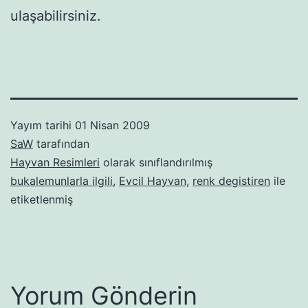
ulaşabilirsiniz.
Yayım tarihi
01 Nisan 2009
SaW
tarafından
Hayvan Resimleri
olarak sınıflandırılmış
bukalemunlarla ilgili
,
Evcil Hayvan
,
renk degistiren
ile
etiketlenmiş
Yorum Gönderin