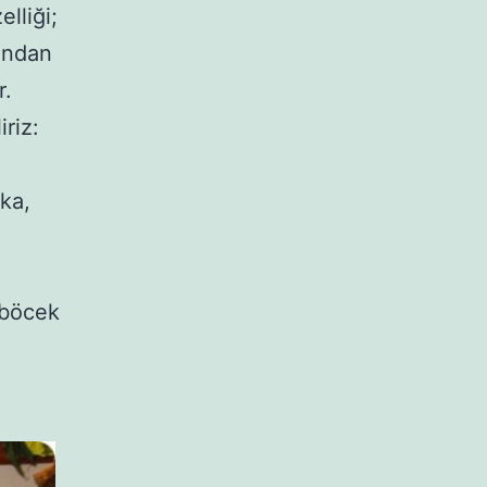
lliği;
rından
r.
iriz:
ika,
 böcek