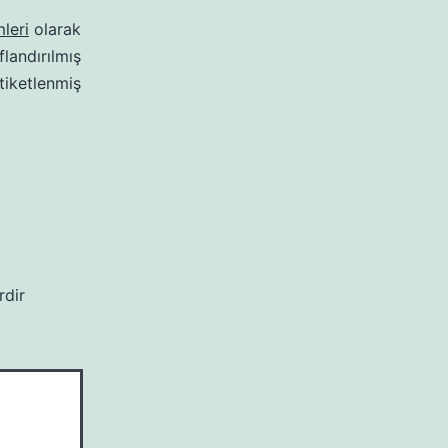
leri
olarak
ıflandırılmış
tiketlenmiş
rdir