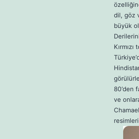
özelliği
dil, göz 
büyük ol
Derilerin
Kırmızı t
Türkiye’
Hindista
görülürle
80’den f
ve onlar
Chamaele
resimler