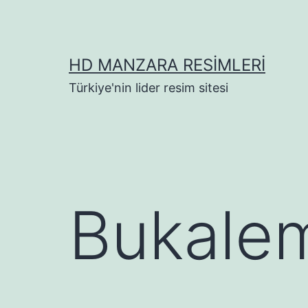
İçeriğe
geç
HD MANZARA RESIMLERI
Türkiye'nin lider resim sitesi
Bukalem