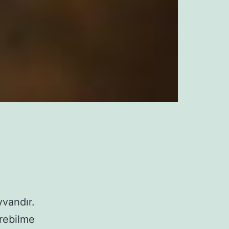
yvandır.
irebilme