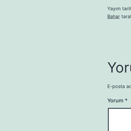
Yayım tari
Bahar
tara
Yor
E-posta ad
Yorum
*