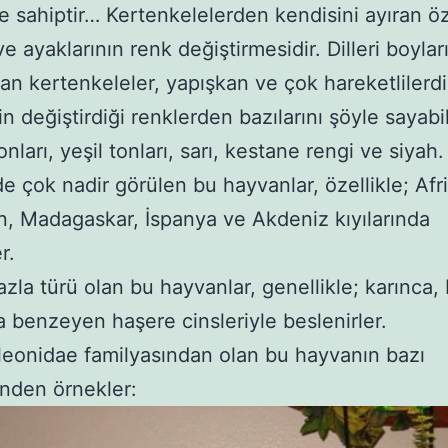
ne sahiptir… Kertenkelelerden kendisini ayıran öze
ve ayaklarının renk değiştirmesidir. Dilleri boyla
an kertenkeleler, yapışkan ve çok hareketlilerdi
in değiştirdiği renklerden bazılarını şöyle sayabil
onları, yeşil tonları, sarı, kestane rengi ve siyah.
de çok nadir görülen bu hayvanlar, özellikle; Afr
n, Madagaskar, İspanya ve Akdeniz kıyılarında
r.
azla türü olan bu hayvanlar, genellikle; karınca,
a benzeyen haşere cinsleriyle beslenirler.
onidae familyasından olan bu hayvanın bazı
inden örnekler: