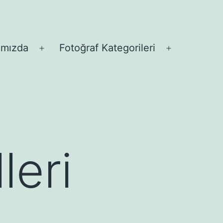
ımızda
Fotoğraf Kategorileri
Menüyü
Menüyü
aç
aç
leri