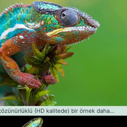
özünürlüklü (HD kalitede) bir örnek daha…