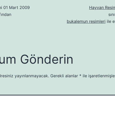
hi
01 Mart 2009
Hayvan Resim
fından
sın
bukalemun resimleri
ile e
um Gönderin
resiniz yayınlanmayacak.
Gerekli alanlar
*
ile işaretlenmişle