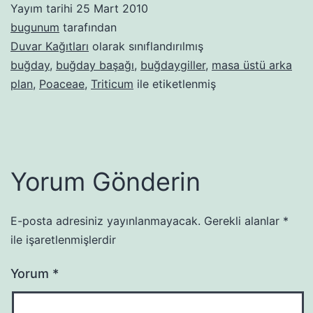
Yayım tarihi
25 Mart 2010
bugunum
tarafından
Duvar Kağıtları
olarak sınıflandırılmış
buğday
,
buğday başağı
,
buğdaygiller
,
masa üstü arka
plan
,
Poaceae
,
Triticum
ile etiketlenmiş
Yorum Gönderin
E-posta adresiniz yayınlanmayacak.
Gerekli alanlar
*
ile işaretlenmişlerdir
Yorum
*