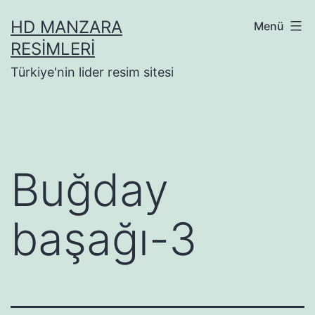
İçeriğe
HD MANZARA
Menü
geç
RESIMLERI
Türkiye'nin lider resim sitesi
Buğday
başağı-3