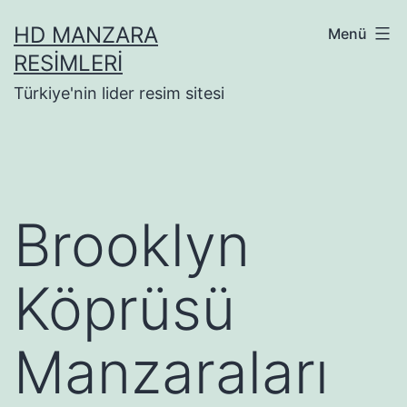
İçeriğe
HD MANZARA
Menü
geç
RESIMLERI
Türkiye'nin lider resim sitesi
Brooklyn
Köprüsü
Manzaraları