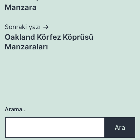
Manzara
gezinmesi
Sonraki yazı
Oakland Körfez Köprüsü
Manzaraları
Arama…