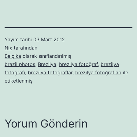
Yayım tarihi
03 Mart 2012
Nix
tarafından
Belçika
olarak sınıflandırılmış
brazil photos
,
Brezilya
,
brezilya fotoğraf
,
brezilya
fotoğrafı
,
brezilya fotoğraflar
,
brezilya fotoğrafları
ile
etiketlenmiş
Yorum Gönderin