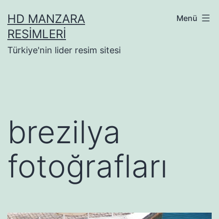
İçeriğe
HD MANZARA
Menü
geç
RESIMLERI
Türkiye'nin lider resim sitesi
brezilya
fotoğrafları