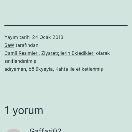
Yayım tarihi
24 Ocak 2013
SaW
tarafından
Camii Resimleri
,
Ziyaretçilerin Ekledikleri
olarak
sınıflandırılmış
adıyaman
,
bölükyayla
,
Kahta
ile etiketlenmiş
1 yorum
Gaffari02