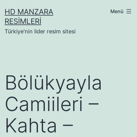
İçeriğe
HD MANZARA
Menü
geç
RESIMLERI
Türkiye'nin lider resim sitesi
Bölükyayla
Camiileri –
Kahta –