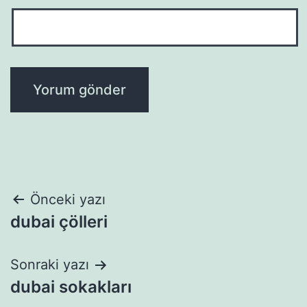
Yazı
Önceki yazı
dubai çölleri
gezinmesi
Sonraki yazı
dubai sokakları