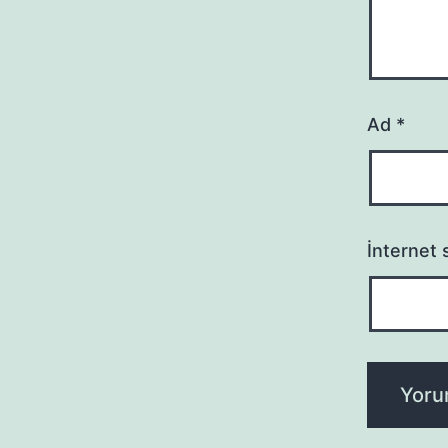
Ad
*
İnternet s