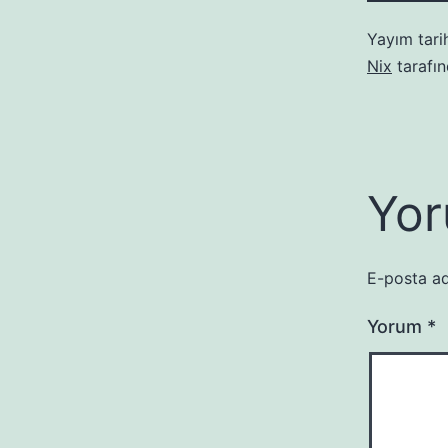
Yayım tari
Nix
tarafı
Yor
E-posta ad
Yorum
*