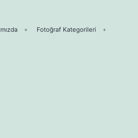
ımızda
Fotoğraf Kategorileri
Menüyü
Menüyü
aç
aç