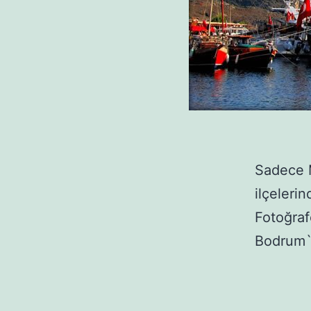
Sadece M
ilçeleri
Fotoğraf
Bodrum`la