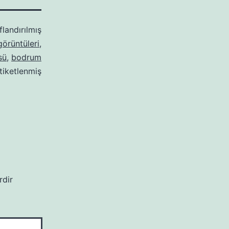
flandırılmış
örüntüleri
,
sü
,
bodrum
tiketlenmiş
rdir