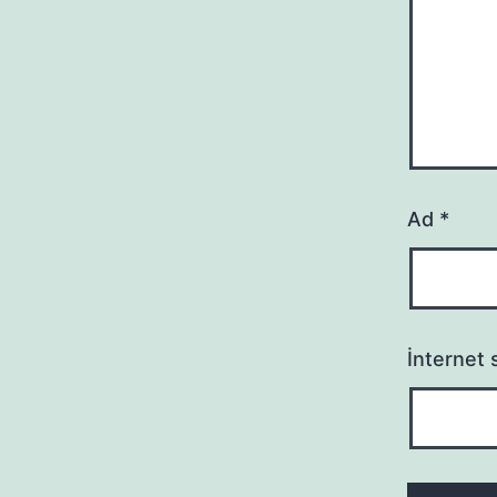
Ad
*
İnternet s