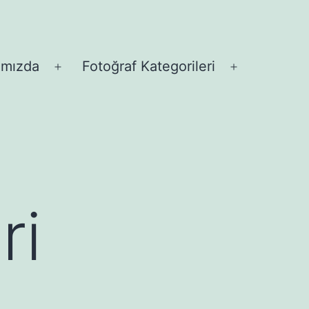
ımızda
Fotoğraf Kategorileri
Menüyü
Menüyü
aç
aç
ri