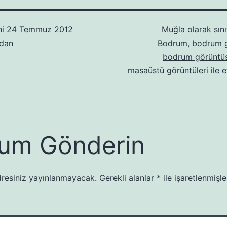
hi
24 Temmuz 2012
Muğla
olarak sını
ndan
Bodrum
,
bodrum g
bodrum görüntü
masaüstü görüntüleri
ile e
um Gönderin
resiniz yayınlanmayacak.
Gerekli alanlar
*
ile işaretlenmişle