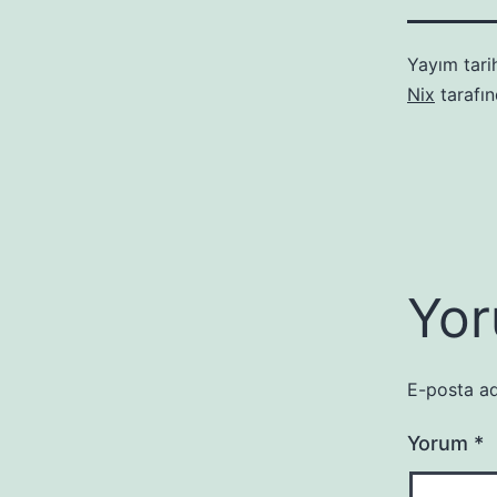
Yayım tari
Nix
tarafı
Yor
E-posta ad
Yorum
*