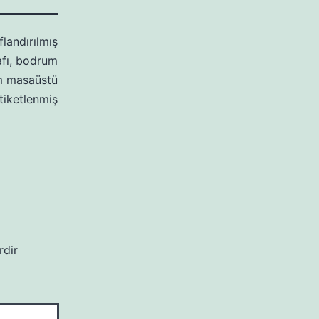
flandırılmış
fı
,
bodrum
 masaüstü
tiketlenmiş
rdir