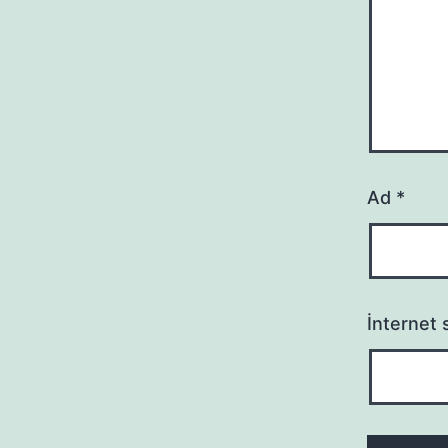
Ad
*
İnternet s