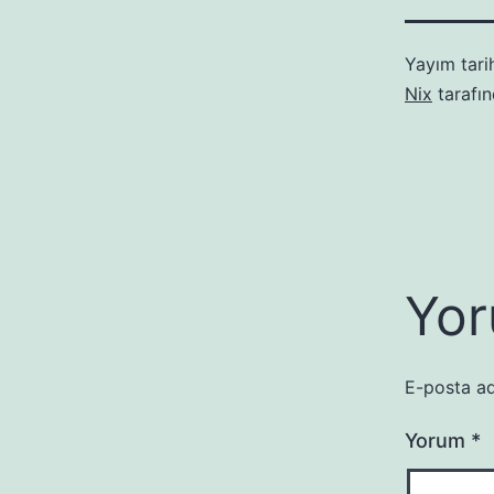
Yayım tari
Nix
tarafı
Yor
E-posta ad
Yorum
*