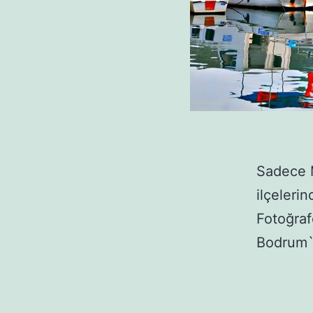
Sadece M
ilçeleri
Fotoğraf
Bodrum`la