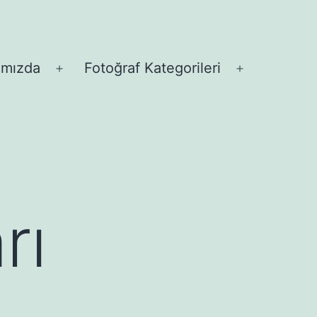
ımızda
Fotoğraf Kategorileri
Menüyü
Menüyü
aç
aç
rı