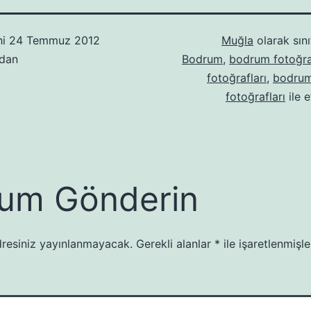
hi
24 Temmuz 2012
Muğla
olarak sını
ndan
Bodrum
,
bodrum fotoğra
fotoğrafları
,
bodrum
fotoğrafları
ile e
um Gönderin
resiniz yayınlanmayacak.
Gerekli alanlar
*
ile işaretlenmişle