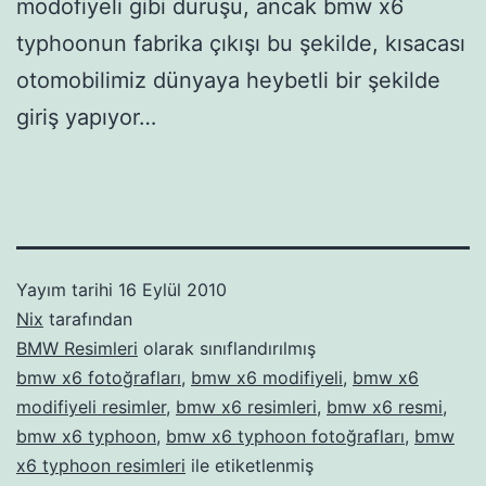
modofiyeli gibi duruşu, ancak bmw x6
typhoonun fabrika çıkışı bu şekilde, kısacası
otomobilimiz dünyaya heybetli bir şekilde
giriş yapıyor…
Yayım tarihi
16 Eylül 2010
Nix
tarafından
BMW Resimleri
olarak sınıflandırılmış
bmw x6 fotoğrafları
,
bmw x6 modifiyeli
,
bmw x6
modifiyeli resimler
,
bmw x6 resimleri
,
bmw x6 resmi
,
bmw x6 typhoon
,
bmw x6 typhoon fotoğrafları
,
bmw
x6 typhoon resimleri
ile etiketlenmiş