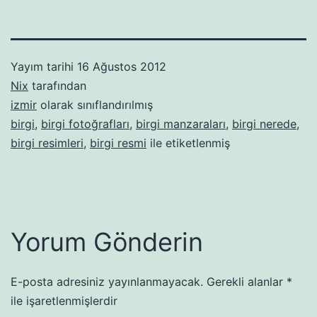
Yayım tarihi
16 Ağustos 2012
Nix
tarafından
izmir
olarak sınıflandırılmış
birgi
,
birgi fotoğrafları
,
birgi manzaraları
,
birgi nerede
,
birgi resimleri
,
birgi resmi
ile etiketlenmiş
Yorum Gönderin
E-posta adresiniz yayınlanmayacak.
Gerekli alanlar
*
ile işaretlenmişlerdir