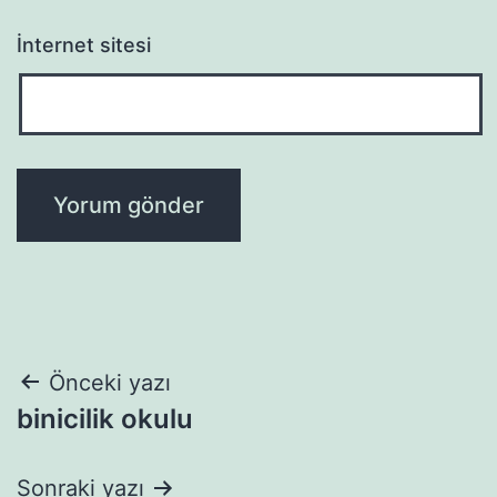
İnternet sitesi
Yazı
Önceki yazı
binicilik okulu
gezinmesi
Sonraki yazı