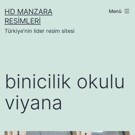
İçeriğe
HD MANZARA
Menü
geç
RESIMLERI
Türkiye'nin lider resim sitesi
binicilik okulu
viyana