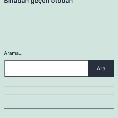
Binadan geçen otoban
Arama…