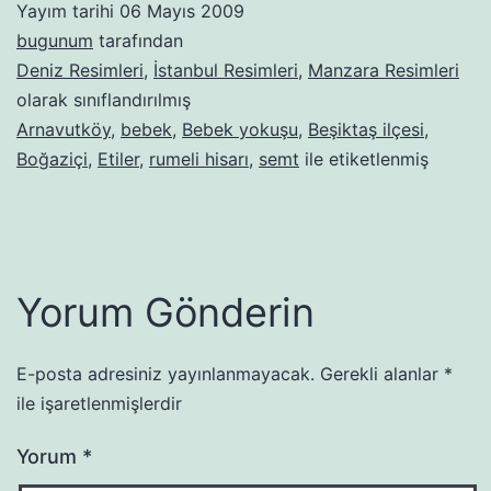
Yayım tarihi
06 Mayıs 2009
bugunum
tarafından
Deniz Resimleri
,
İstanbul Resimleri
,
Manzara Resimleri
olarak sınıflandırılmış
Arnavutköy
,
bebek
,
Bebek yokuşu
,
Beşiktaş ilçesi
,
Boğaziçi
,
Etiler
,
rumeli hisarı
,
semt
ile etiketlenmiş
Yorum Gönderin
E-posta adresiniz yayınlanmayacak.
Gerekli alanlar
*
ile işaretlenmişlerdir
Yorum
*