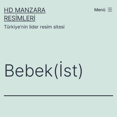
İçeriğe
HD MANZARA
Menü
geç
RESIMLERI
Türkiye'nin lider resim sitesi
Bebek(İst)