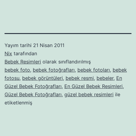
Yayım tarihi
21 Nisan 2011
Nix
tarafından
Bebek Resimleri
olarak sınıflandırılmış
bebek foto
,
bebek fotoğrafları
,
bebek fotoları
,
bebek
fotosu
,
bebek görüntüleri
,
bebek resmi
,
bebeler
,
En
Güzel Bebek Fotoğrafları
,
En Güzel Bebek Resimleri
,
Güzel Bebek Fotoğrafları
,
güzel bebek resimleri
ile
etiketlenmiş