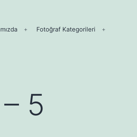
ımızda
Fotoğraf Kategorileri
Menüyü
Menüyü
aç
aç
 – 5