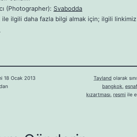
cı (Photographer):
Svabodda
le ilgili daha fazla bilgi almak için; ilgili linkim
k
hi
18 Ocak 2013
Tayland
olarak sını
ndan
bangkok
,
esna
kızartması
,
resmi
ile e