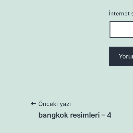
İnternet s
Yazı
Önceki yazı
bangkok resimleri – 4
gezinmesi