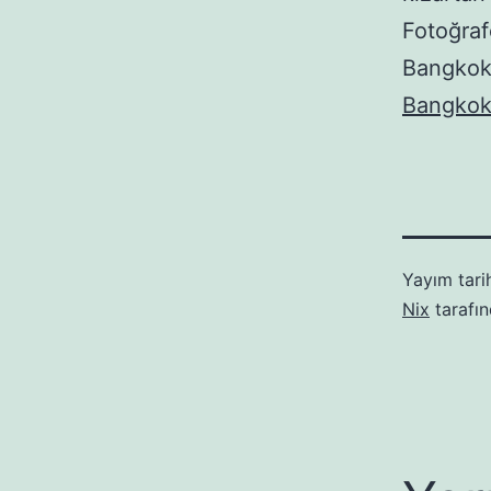
Fotoğraf
Bangkok i
Bangko
Yayım tari
Nix
tarafı