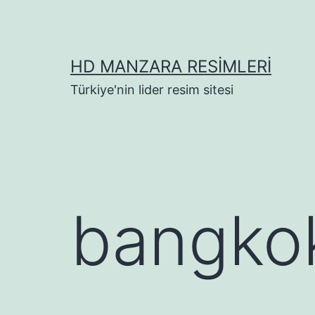
İçeriğe
geç
HD MANZARA RESIMLERI
Türkiye'nin lider resim sitesi
bangkok