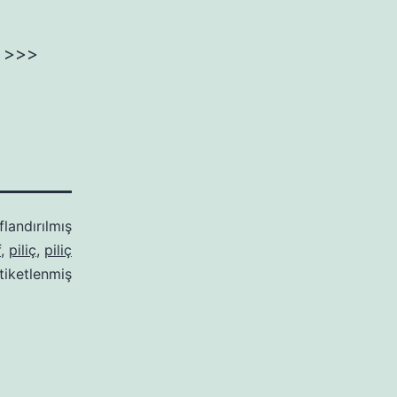
iz >>>
flandırılmış
f
,
piliç
,
piliç
tiketlenmiş