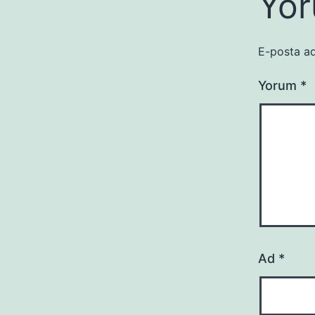
Yor
E-posta ad
Yorum
*
Ad
*