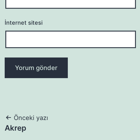
İnternet sitesi
Yazı
Önceki yazı
Akrep
gezinmesi