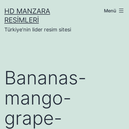
İçeriğe
HD MANZARA
Menü
geç
RESIMLERI
Türkiye'nin lider resim sitesi
Bananas-
mango-
grape-