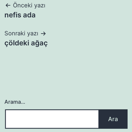
Yazı
Önceki yazı
nefis ada
gezinmesi
Sonraki yazı
çöldeki ağaç
Arama…