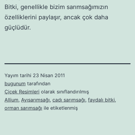
Bitki, genellikle bizim sarımsağımızın
özelliklerini paylaşır, ancak çok daha
güçlüdür.
Yayım tarihi
23 Nisan 2011
bugunum
tarafından
Çiçek Resimleri
olarak sınıflandırılmış
Allium
,
Ayısarımsağı
,
cadı sarımsağı
,
faydalı bitki
,
orman sarımsağı
ile etiketlenmiş