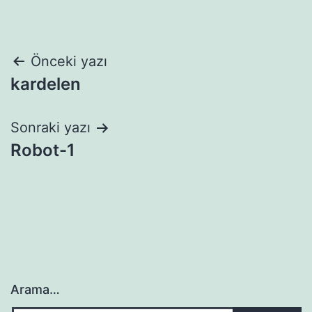
Yazı
Önceki yazı
kardelen
gezinmesi
Sonraki yazı
Robot-1
Arama…