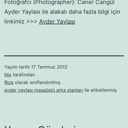
Fotoğrafcı (Photographer): Caner Cangül
Ayder Yaylası ile alakalı daha fazla bilgi için
linkimiz >>>
Ayder Yaylası
Yayım tarihi
17 Temmuz 2012
Nix
tarafından
Rize
olarak sınıflandırılmış
ayder yaylası masaüstü arka planları
ile etiketlenmiş