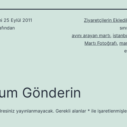
hi
25 Eylül 2011
Ziyaretçilerin Ekledi
afından
sın
avını arayan martı
,
istanbu
Martı Fotoğrafı
,
mar
e
um Gönderin
resiniz yayınlanmayacak.
Gerekli alanlar
*
ile işaretlenmişle