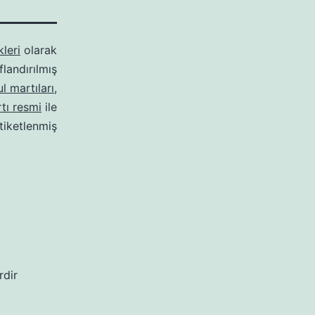
kleri
olarak
ıflandırılmış
l martıları
,
tı resmi
ile
tiketlenmiş
rdir