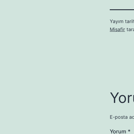
Yayım tari
Misafir
tar
Yor
E-posta ad
Yorum
*