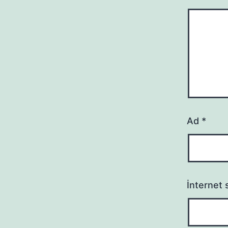
Ad
*
İnternet s