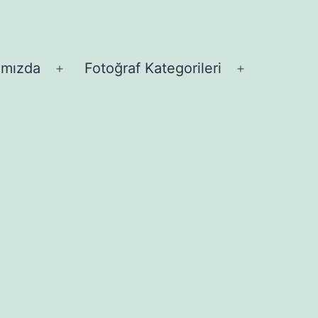
ımızda
Fotoğraf Kategorileri
Menüyü
Menüyü
aç
aç