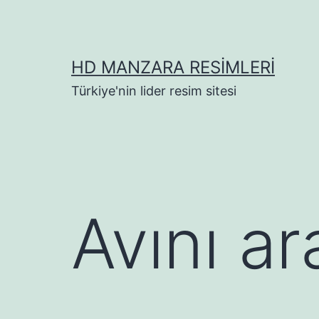
İçeriğe
geç
HD MANZARA RESIMLERI
Türkiye'nin lider resim sitesi
Avını a